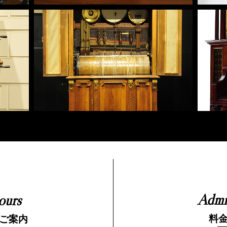
Admi
ours
料
ご案内